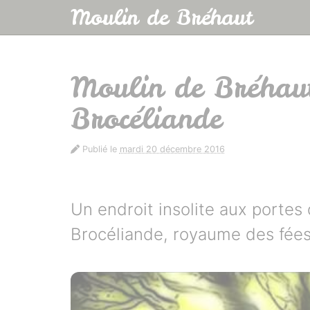
Panneau de gestion des cookies
Moulin de Bréhaut
aller au contenu
Moulin de Bréhaut
Brocéliande
Publié le
mardi 20 décembre 2016
Un endroit insolite aux portes 
Brocéliande, royaume des fées 