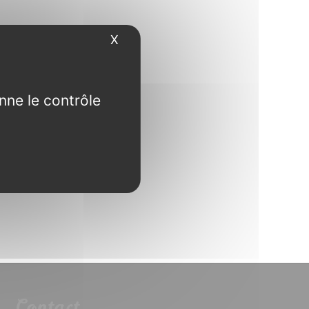
X
Masquer le bandeau des cookies
nne le contrôle
Contact