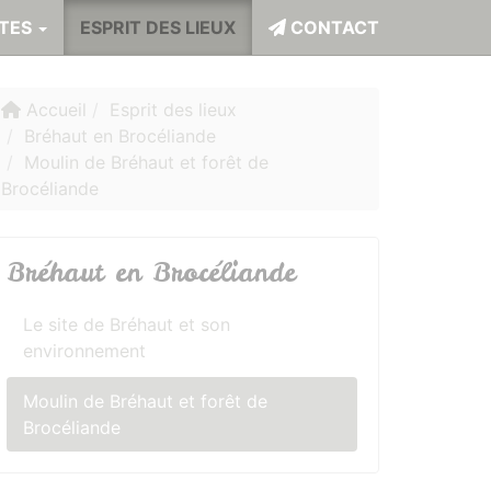
ITES
ESPRIT DES LIEUX
CONTACT
Accueil
Esprit des lieux
Bréhaut en Brocéliande
Moulin de Bréhaut et forêt de
Brocéliande
Bréhaut en Brocéliande
Le site de Bréhaut et son
environnement
Moulin de Bréhaut et forêt de
Brocéliande