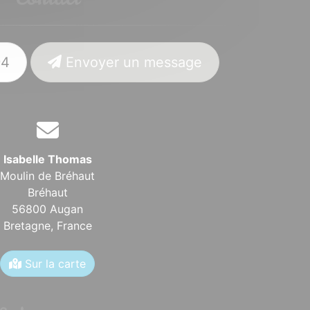
94
Envoyer un message
Isabelle Thomas
Moulin de Bréhaut
Bréhaut
56800 Augan
Bretagne,
France
Sur la carte