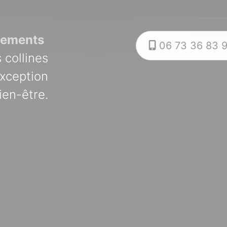
gements
06 73 36 83 
 collines
exception
en-être.