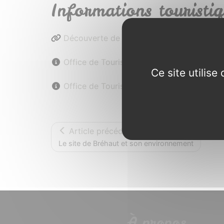
Informations touristiq
Découverte de Brocéliande en Bretagne
Office de Tourisme de Brocéliande
Ce site utilis
Office de Tourisme du Pays de Guer-Coët
Article précédent
Le site de Bréhaut et son environnement
À propos...