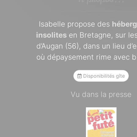
Isabelle propose des
héber
insolites
en Bretagne, sur les
d’Augan (56), dans un lieu d’
où dépaysement rime avec bi
Disponibilités gîte
Vu dans la presse