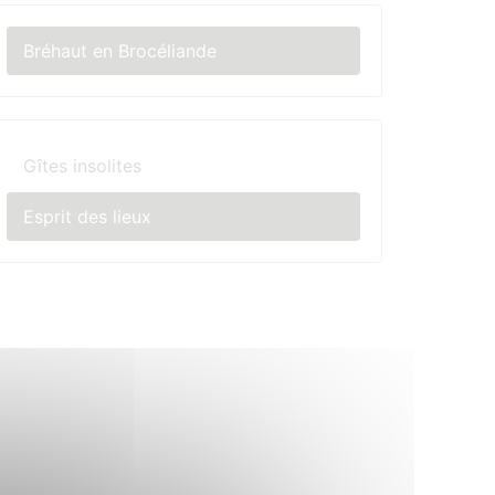
Bréhaut en Brocéliande
Gîtes insolites
Esprit des lieux