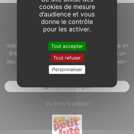
cookies de mesure
d’audience et vous
À propos...
donne le contrôle
pour les activer.
Isabelle propose des
hébergements insolites
en
Tout accepter
Bretagne, sur les collines d’Augan (56), dans un
Tout refuser
lieu d’exception où dépaysement rime avec bien-
Personnaliser
être.
Disponibilités gîte
Vu dans la presse