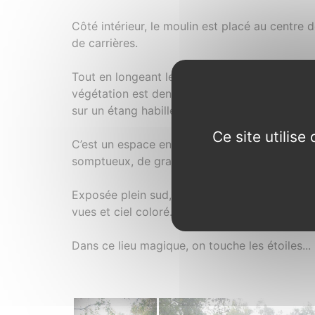
Côté intérieur, le moulin est placé au centre 
de carrières.
Tout en longeant le chemin intérieur qui trave
végétation est dense. Poursuivant le chemin, 
sur un étang habillé sur ses flancs de pierres,
Ce site utilis
C’est un espace enchanté et peuplé de nombre
somptueux, de grands espaces de pelouses et
Exposée plein sud, le site bénéficie du soleil
vues et ciel coloré.
Dans ce lieu magique, on touche les étoiles...
Photos